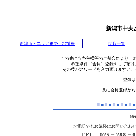
新潟市中央
新潟市・エリア別売土地情報
間取一覧
この他にも売主様等のご都合により、
希望条件（会員）登録をして頂け
その後パスワードを入力頂けますと、
登録は
既に会員登録がお
■
■
■
■
■
■
■
■
■
■
08
お電話でもお気軽にお問い合わ
TEL 025－288－0