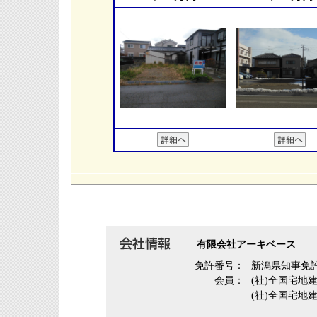
有限会社アーキベース
免許番号：
新潟県知事免許
会員：
(社)全国宅地
(社)全国宅地