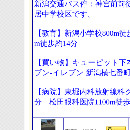
新潟交通バス停：神宮前前
居中学校区です。
【教育】新潟小学校800m徒歩
m徒歩約14分
【買い物】キューピット下本
ブン-イレブン 新潟横七番町
【病院】東堀内科放射線科クリ
分 松田眼科医院1100m徒