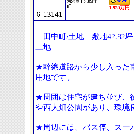
新潟市中央区田中
町
1,950万円
6-13141
田中町/土地 敷地42.82
土地
★幹線道路から少し入った南
用地です。
★周囲は住宅が建ち並び、
や西大畑公園があり、環境
★周辺には、バス停、スー