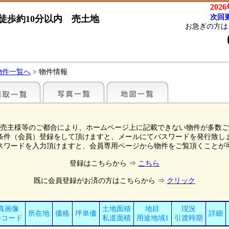
202
次回更
徒歩約10分以内 売土地
お急ぎの方は
物件一覧へ
> 物件情報
売主様等のご都合により、ホームページ上に記載できない物件が多数ご
条件（会員）登録をして頂けますと、メールにてパスワードを発行致し
スワードを入力頂けますと、会員専用ページから物件をご覧頂くことが
登録はこちらから ⇒
こちら
既に会員登録がお済の方はこちらから ⇒
クリック
真画像
土地面積
地目
現況
所在地
価格
坪単価
詳細
件コード
私道面積
用途地域1
引渡時期