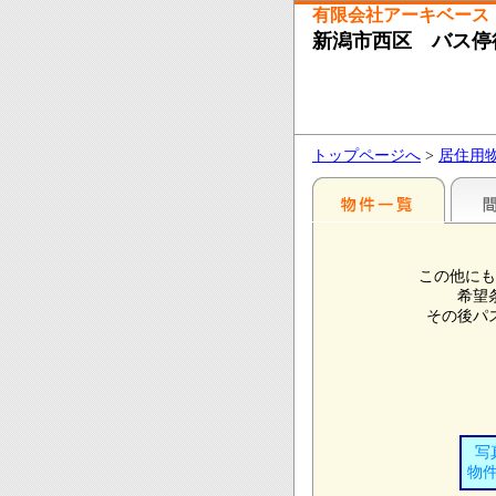
有限会社アーキベース
新潟市西区 バス停
トップページへ
>
居住用
この他にも
希望
その後パ
写
物