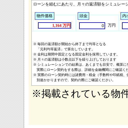
ローンを組むにあたり、月々の返済額をシミュレー
物件価格
頭金
内
万円
1,164 万円
※ 毎回の返済額が開始から終了まで均等となる
「元利均等返済」で算出しています。
※ 金利は期間中固定となる固定金利を採用しています。
※ 月々の返済額は小数点以下を繰り上げしております
※ シミュレーションでの結果は、あくまでも目安で、概算に
実際にローン契約をする際は、詳細を金融機関にご確認く
※ 実際のローン契約時には諸費用・税金（手数料や印紙税、
別途かかりますので、契約の際にご確認ください。
※掲載されている物