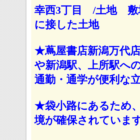
幸西3丁目 /土地 敷地
に接した土地
★蔦屋書店新潟万代
や新潟駅、上所駅へ
通勤・通学が便利な
★袋小路にあるため
境が確保されていま