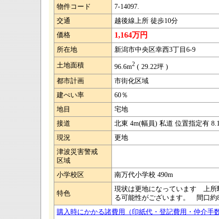
物件コード
7-14097.
交通
越後線上所 徒歩10分
1,164万円
価格
所在地
新潟市中央区幸西3丁目6-9
2
土地面積
96.6m
( 29.22坪 )
都市計画
市街化区域
建ぺい率
60％
地目
宅地
接道
北東 4m(幅員) 私道 位置指定有 8.
現況
更地
津波災害警戒
区域
小学校区
南万代小学校 490m
現状は更地になっています 上所
特色
る可能性がございます。 間口約81
購入時にかかる諸費用（印紙代・登記費用・仲介手