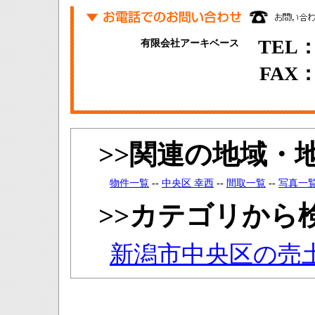
TEL：0
有限会社アーキベース
FAX：0
>>関連の地域・
物件一覧
--
中央区 幸西
--
間取一覧
--
写真一
>>カテゴリから
新潟市中央区の売