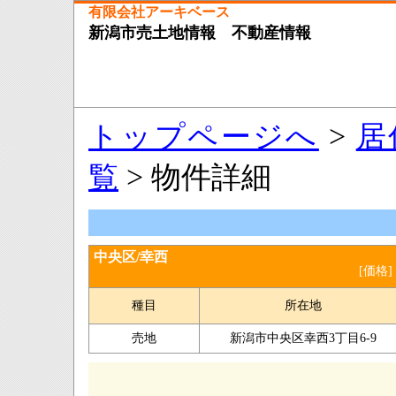
有限会社アーキベース
新潟市売土地情報 不動産情報
トップページへ
>
居
覧
> 物件詳細
中央区/幸西
[価格]
種目
所在地
売地
新潟市中央区幸西3丁目6-9