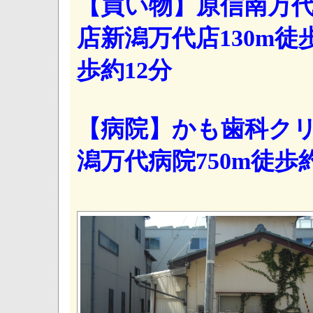
【買い物】原信南万代
店新潟万代店130m徒
歩約12分
【病院】かも歯科クリ
潟万代病院750m徒歩約