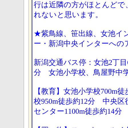
行は近隣の方がほとんどで
れないと思います。
★紫鳥線、笹出線、女池イ
ー・新潟中央インターへの
新潟交通バス停：女池2丁目
分 女池小学校、鳥屋野中
【教育】女池小学校700m徒
校950m徒歩約12分 中央
センター1100m徒歩約14分