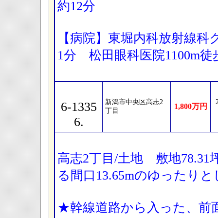
約12分
【病院】東堀内科放射線科ク
1分 松田眼科医院1100m
新潟市中央区高志2
6-1335
1,800万円
丁目
6.
高志2丁目/土地 敷地78.3
る間口13.65mのゆったり
★幹線道路から入った、前