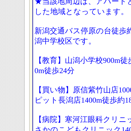
★当該地周辺は、アパート
した地域となっています。
新潟交通バス停原の台徒歩
潟中学校区です。
【教育】山潟小学校900m徒歩
0m徒歩24分
【買い物】原信紫竹山店100
ピット長潟店1400m徒歩約
【病院】寒河江眼科クリニッ
さかのこどもクリニック14