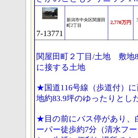
新潟市中央区関屋田
2,770万円
町2丁目
7-13771
関屋田町２丁目/土地 敷地83
に接する土地
★国道116号線（歩道付）に
地約83.9坪のゆったりと
★目の前にバス停があり、白
ーパー徒歩約7分（清水フ