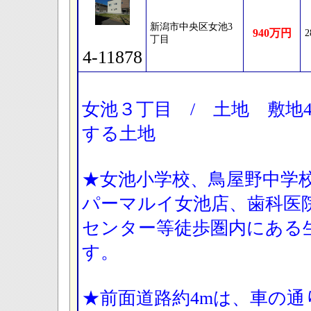
新潟市中央区女池3
940万円
2
丁目
4-11878
女池３丁目 / 土地 敷地41
する土地
★女池小学校、鳥屋野中学
パーマルイ女池店、歯科医
センター等徒歩圏内にある
す。
★前面道路約4mは、車の