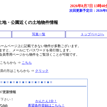
2026年8月7日 13時4
次回更新予定日：2026年8
土地・公園近くの土地物件情報
写真一覧
トップページへ
ホームページ上に記載できない物件が多数ございます。
ますと、メールにてパスワードを発行致します。
会員専用ページから物件をご覧頂くことが可能です。
こちらから ⇒
こちら
済の方はこちらから ⇒
クリック
■
■
■
■
■
■
■
■
■
■
■
■
■
■
■
■
■
/07更新情報
せ下さい！
かんたん1分！
500
希望条件登録はこちら！