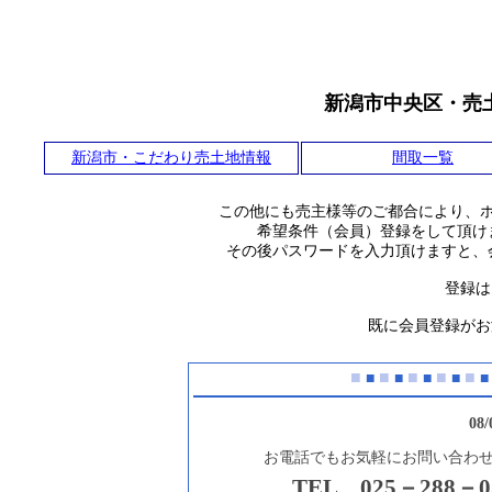
新潟市中央区・売
新潟市・こだわり売土地情報
間取一覧
この他にも売主様等のご都合により、
希望条件（会員）登録をして頂け
その後パスワードを入力頂けますと、
登録は
既に会員登録がお
■
■
■
■
■
■
■
■
■
■
08
お電話でもお気軽にお問い合わ
TEL 025－288－0