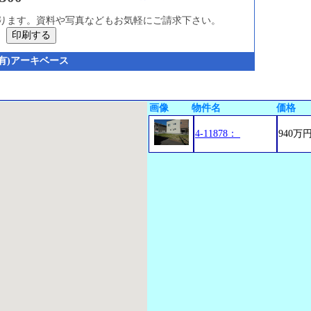
ります。資料や写真などもお気軽にご請求下さい。
(有)アーキベース
画像
物件名
価格
4-11878：
940万