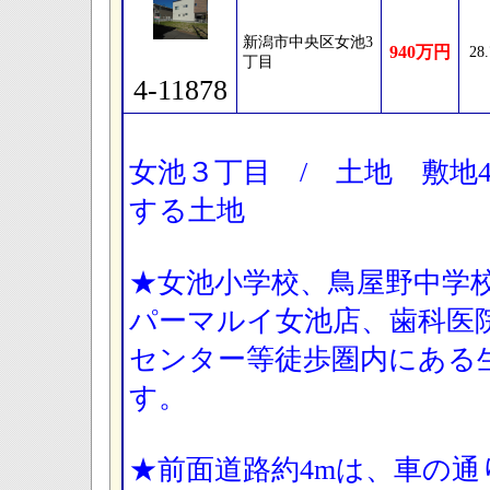
新潟市中央区女池3
940万円
28
丁目
4-11878
女池３丁目 / 土地 敷地41
する土地
★女池小学校、鳥屋野中学
パーマルイ女池店、歯科医
センター等徒歩圏内にある
す。
★前面道路約4mは、車の