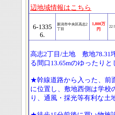
辺地域情報はこちら
1,800万
新潟市中央区高志2
6-1335
22
丁目
円
6.
高志2丁目/土地 敷地78.3
る間口13.65mのゆったり
★幹線道路から入った、前
に位置し、敷地西側は学校
り、通風・採光等有利な土
★徒歩15分前後に買い物施