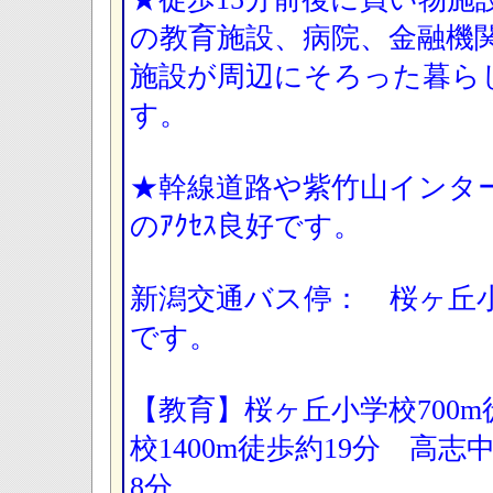
の教育施設、病院、金融機
施設が周辺にそろった暮ら
す。
★幹線道路や紫竹山インタ
のｱｸｾｽ良好です。
新潟交通バス停： 桜ヶ丘
です。
【教育】桜ヶ丘小学校700m
校1400m徒歩約19分 高志
8分