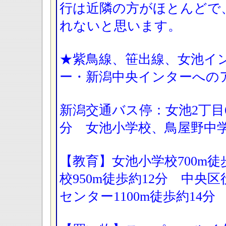
行は近隣の方がほとんどで
れないと思います。
★紫鳥線、笹出線、女池イ
ー・新潟中央インターへの
新潟交通バス停：女池2丁目
分 女池小学校、鳥屋野中
【教育】女池小学校700m徒
校950m徒歩約12分 中央
センター1100m徒歩約14分