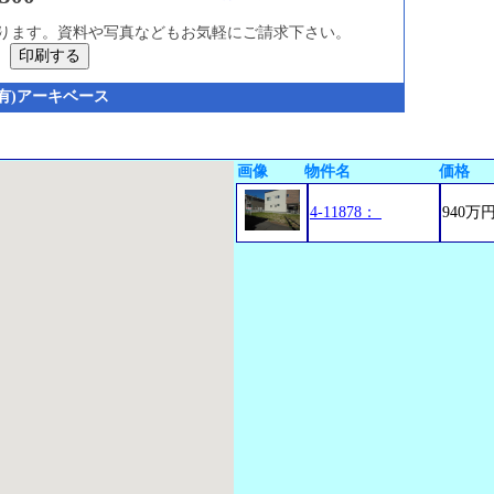
ります。資料や写真などもお気軽にご請求下さい。
(有)アーキベース
画像
物件名
価格
4-11878：
940万