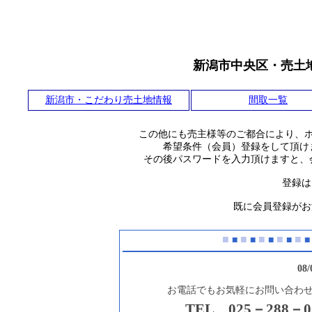
新潟市中央区・売土
新潟市・こだわり売土地情報
間取一覧
この他にも売主様等のご都合により、
希望条件（会員）登録をして頂け
その後パスワードを入力頂けますと、
登録は
既に会員登録がお
■
■
■
■
■
■
■
■
■
■
08
お電話でもお気軽にお問い合わ
TEL 025－288－0