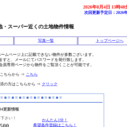
2026年8月4日 13時4
次回更新予定日：2026年
地・スーパー近くの土地物件情報
写真一覧
トップページへ
ホームページ上に記載できない物件が多数ございます。
ますと、メールにてパスワードを発行致します。
会員専用ページから物件をご覧頂くことが可能です。
こちらから ⇒
こちら
済の方はこちらから ⇒
クリック
■
■
■
■
■
■
■
■
■
■
■
■
■
■
■
■
■
/04更新情報
せ下さい！
かんたん1分！
500
希望条件登録はこちら！