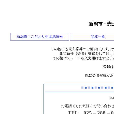
新潟市・売
新潟市・こだわり売土地情報
間取一覧
この他にも売主様等のご都合により、
希望条件（会員）登録をして頂け
その後パスワードを入力頂けますと、
登録は
既に会員登録がお
■
■
■
■
■
■
■
■
■
■
08
お電話でもお気軽にお問い合わ
TEL 025－288－0