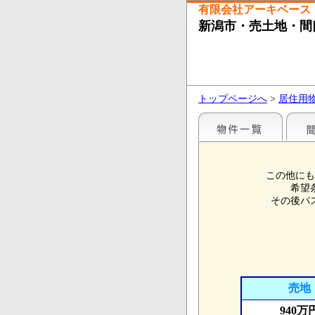
有限会社アーキベース
新潟市・売土地・間
トップページへ
>
居住用
この他にも
希望
その後パ
売地
940万