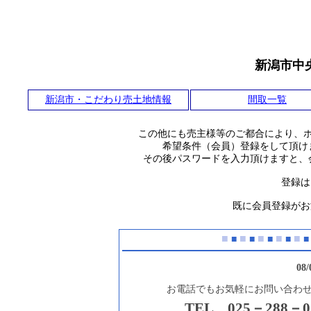
新潟市中
新潟市・こだわり売土地情報
間取一覧
この他にも売主様等のご都合により、
希望条件（会員）登録をして頂け
その後パスワードを入力頂けますと、
登録は
既に会員登録がお
■
■
■
■
■
■
■
■
■
■
08
お電話でもお気軽にお問い合わ
TEL 025－288－0