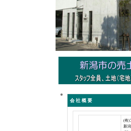
会 社 概 要
(有
新潟