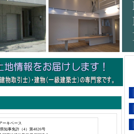
)アーキベース
県知事免許（4）第4826号