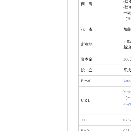
(社
商 号
(社
一級
（社
代 表
加藤
〒95
所在地
新潟
資本金
30
設 立
平成
E-mail
kato
http
（不
U R L
http
（一
T E L
025-
F A X
025-