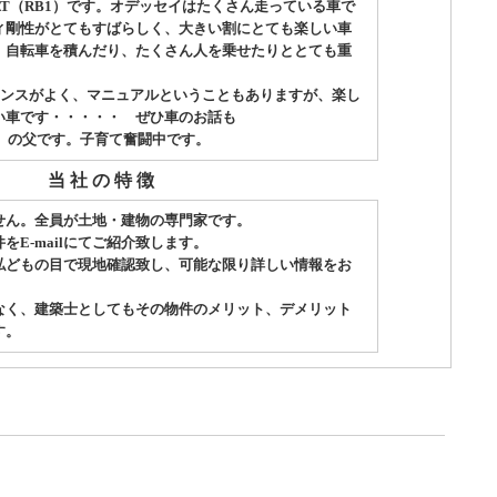
T（RB1）です。オデッセイはたくさん走っている車で
ィ剛性がとてもすばらしく、大きい割にとても楽しい車
、自転車を積んだり、たくさん人を乗せたりととても重
ランスがよく、マニュアルということもありますが、楽し
い車です・・・・・ ぜひ車のお話も
男）の父です。子育て奮闘中です。
当 社 の 特 徴
せん。全員が土地・建物の専門家です。
E-mailにてご紹介致します。
私どもの目で現地確認致し、可能な限り詳しい情報をお
なく、建築士としてもその物件のメリット、デメリット
す。