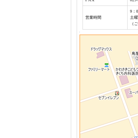
9：
営業時間
土曜
（ご
'