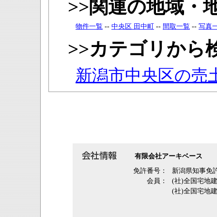
>>関連の地域・
物件一覧
--
中央区 田中町
--
間取一覧
--
写真
>>カテゴリから
新潟市中央区の売
有限会社アーキベース
免許番号：
新潟県知事免許
会員：
(社)全国宅地
(社)全国宅地