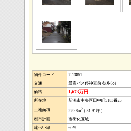
物件コード
7-13851
交通
最寄バス停神宮前 徒歩6分
1,673万円
価格
所在地
新潟市中央区田中町5183番23
2
土地面積
270.8m
( 81.91坪 )
都市計画
市街化区域
建ぺい率
60％