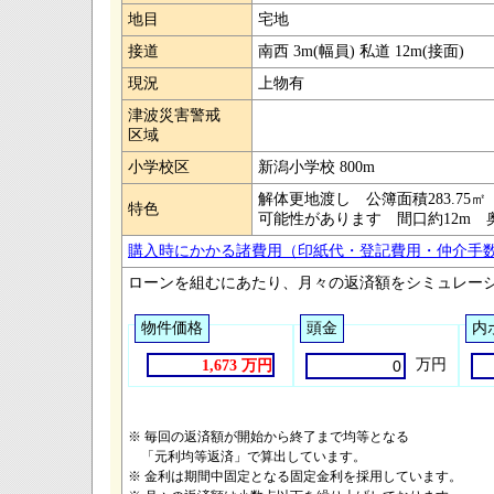
地目
宅地
接道
南西 3m(幅員) 私道 12m(接面)
現況
上物有
津波災害警戒
区域
小学校区
新潟小学校 800m
解体更地渡し 公簿面積283.75
特色
可能性があります 間口約12m 
購入時にかかる諸費用（印紙代・登記費用・仲介手
ローンを組むにあたり、月々の返済額をシミュレー
物件価格
頭金
内
万円
1,673 万円
※ 毎回の返済額が開始から終了まで均等となる
「元利均等返済」で算出しています。
※ 金利は期間中固定となる固定金利を採用しています。