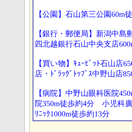
【公園】石山第三公園60m
【銀行・郵便局】新潟中島郵
四北越銀行石山中央支店6
【買い物】ｷｭｰﾋﾟｯﾄ石山店6
店・ﾄﾞﾗｯｸﾞﾄｯﾌﾟｽ中野山店
【病院】中野山眼科医院45
院350m徒歩約4分 小児科
ﾘﾆｯｸ1000m徒歩約13分