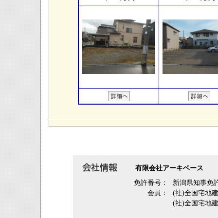
有限会社アーキベース
免許番号：
新潟県知事免許
会員：
(社)全国宅地
(社)全国宅地